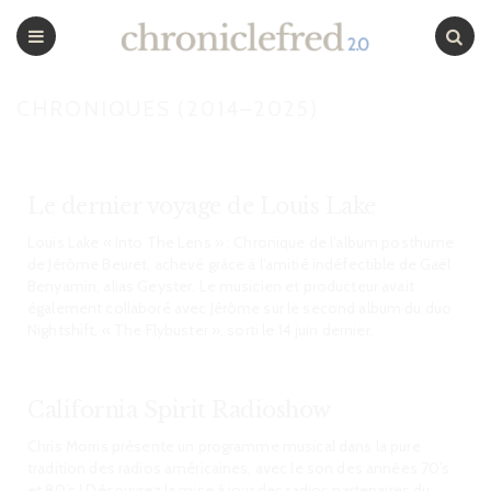
CHRONICLEFRED
Menu
Chercher
CHRONIQUES (2014–2025)
Le dernier voyage de Louis Lake
Louis Lake « Into The Lens » : Chronique de l’album posthume
de Jérôme Beuret, achevé grâce à l’amitié indéfectible de Gaël
Benyamin, alias Geyster. Le musicien et producteur avait
également collaboré avec Jérôme sur le second album du duo
Nightshift, « The Flybuster », sorti le 14 juin dernier.
California Spirit Radioshow
Chris Morris présente un programme musical dans la pure
tradition des radios américaines, avec le son des années 70’s
et 80’s ! Découvrez la mise à jour des radios partenaires du