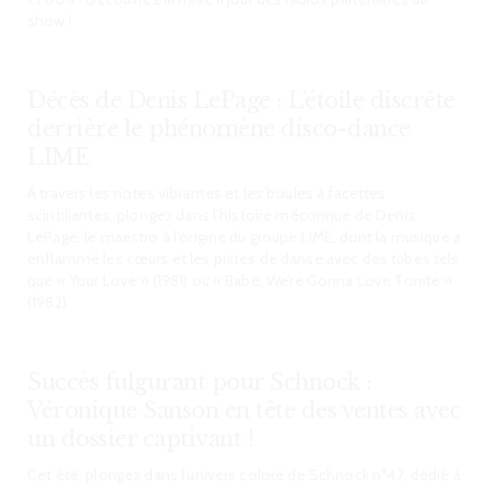
show !
Décès de Denis LePage : L’étoile discrète
derrière le phénomène disco-dance
LIME
À travers les notes vibrantes et les boules à facettes
scintillantes, plongez dans l’histoire méconnue de Denis
LePage, le maestro à l’origine du groupe LIME, dont la musique a
enflammé les cœurs et les pistes de danse avec des tubes tels
que « Your Love » (1981) ou « Babe, We’re Gonna Love Tonite »
(1982)
Succès fulgurant pour Schnock :
Véronique Sanson en tête des ventes avec
un dossier captivant !
Cet été, plongez dans l’univers coloré de Schnock n°47, dédié à