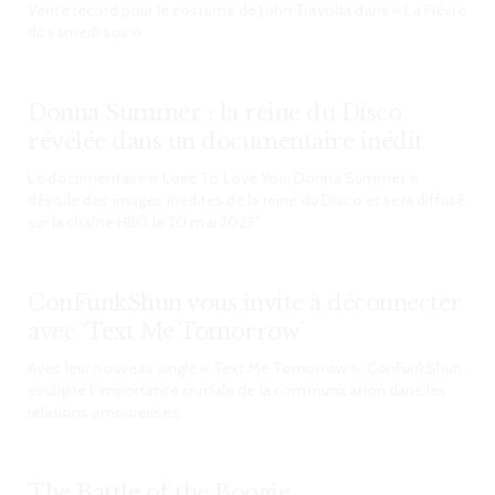
Vente record pour le costume de John Travolta dans « La Fièvre
du samedi soir »
Donna Summer : la reine du Disco
révélée dans un documentaire inédit
Le documentaire « Love To Love You, Donna Summer »
dévoile des images inédites de la reine du Disco et sera diffusé
sur la chaîne HBO le 20 mai 2023*.
ConFunkShun vous invite à déconnecter
avec ‘Text Me Tomorrow’
Avec leur nouveau single « Text Me Tomorrow », ConFunkShun
souligne l’importance cruciale de la communication dans les
relations amoureuses.
The Battle of the Boogie