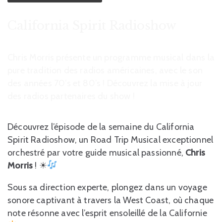
California Spirit Radioshow
Chris Morris présente un programme musical dans la
pure tradition des radios américaines, avec le son
des années 70’s et 80’s ! Découvrez la mise à jour
des radios partenaires du show !
Découvrez l’épisode de la semaine du California
Spirit Radioshow, un Road Trip Musical exceptionnel
orchestré par votre guide musical passionné,
Chris
Morris
! ☀
Sous sa direction experte, plongez dans un voyage
sonore captivant à travers la West Coast, où chaque
note résonne avec l’esprit ensoleillé de la Californie