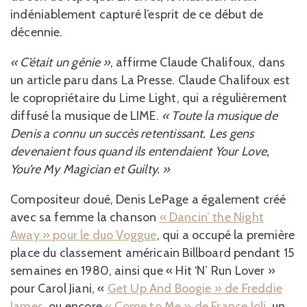
indéniablement capturé l’esprit de ce début de
décennie.
« C’était un génie »
, affirme Claude Chalifoux, dans
un article paru dans La Presse. Claude Chalifoux est
le copropriétaire du Lime Light, qui a régulièrement
diffusé la musique de LIME.
« Toute la musique de
Denis a connu un succès retentissant. Les gens
devenaient fous quand ils entendaient Your Love,
You’re My Magician et Guilty. »
Compositeur doué, Denis LePage a également créé
avec sa femme la chanson
« Dancin’ the Night
Away » pour le duo Voggue
, qui a occupé la première
place du classement américain Billboard pendant 15
semaines en 1980, ainsi que « Hit ‘N’ Run Lover »
pour Carol Jiani, «
Get Up And Boogie » de Freddie
James
, ou encore
« Come to Me » de France Joli
, un