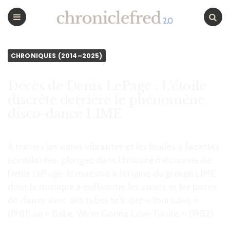
CHRONICLEFRED
Menu
Chercher
CHRONIQUES (2014–2025)
Décès de Denis LePage : L’étoile
discrète derrière le phénomène
disco-dance LIME
À travers les notes vibrantes et les boules à facettes
scintillantes, plongez dans l’histoire méconnue de
Denis LePage, le maestro à l’origine du groupe LIME,
dont la musique a enflammé les cœurs et les pistes
de danse avec des tubes tels que « Your Love »
(1981) ou « Babe, We’re Gonna Love Tonite » (1982)