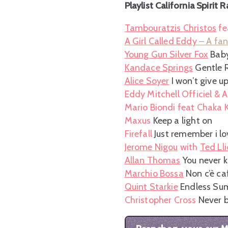
Playlist California Spiri
Tambouratzis Christos
fe
A Girl Called Eddy
– A fa
Young Gun Silver Fox
Bab
Kandace Springs
Gentle 
Alice Soyer
I won’t give 
Eddy Mitchell Officiel & A
Mario Biondi feat Chaka 
Maxus
Keep a light on
Firefall
Just remember i lo
Jerome Nigou
with
Ted Ll
Allan Thomas
You never
Marchio Bossa
Non c’è ca
Quint Starkie
Endless S
Christopher Cross
Never 