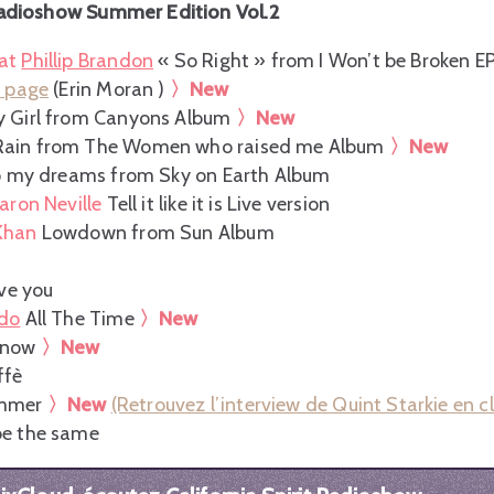
t Radioshow Summer Edition Vol.2
at
Phillip Brandon
« So Right » from I Won’t be Broken E
n page
(Erin Moran )
〉New
y Girl from Canyons Album
〉New
Rain from The Women who raised me Album
〉New
up my dreams from Sky on Earth Album
aron Neville
Tell it like it is Live version
Khan
Lowdown from Sun Album
ve you
ido
All The Time
〉New
 know
〉New
ffè
ummer
〉New
(Retrouvez l’interview de Quint Starkie en cl
be the same