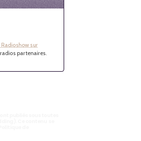
it Radioshow sur
 radios partenaires.
sont publiés sous toutes
edding). Ce contenu se
Politique de