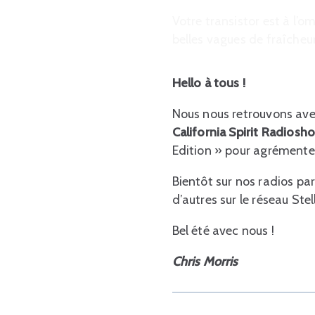
Votre transistor est à l’o
belles vagues de fraîcheu
Hello à tous !
Nous nous retrouvons ave
California Spirit Radios
Edition » pour agrémenter 
Bientôt sur nos radios par
d’autres sur le réseau Ste
Bel été avec nous !
Chris Morris