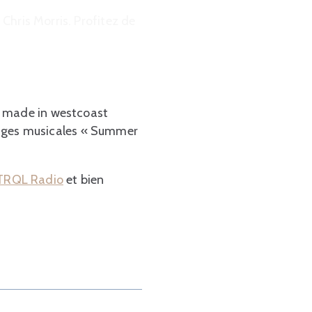
 Chris Morris. Profitez de
e made in westcoast
plages musicales « Summer
TRQL Radio
et bien