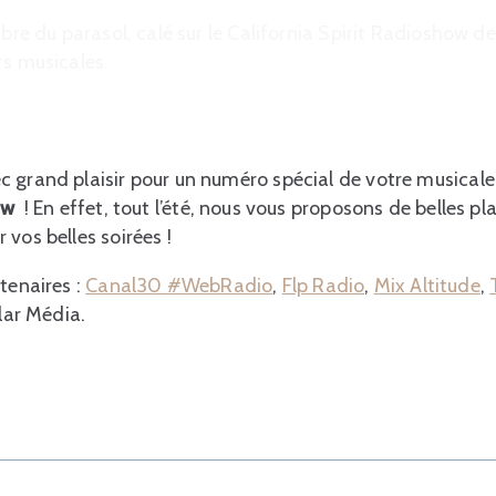
mbre du parasol, calé sur le California Spirit Radioshow de
rs musicales.
c grand plaisir pour un numéro spécial de votre musical
how
! En effet, tout l’été, nous vous proposons de belles 
vos belles soirées !
tenaires :
Canal30 #WebRadio
,
Flp Radio
,
Mix Altitude
,
llar Média.