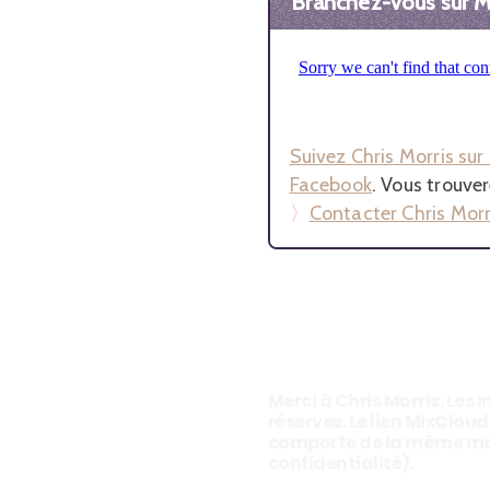
Branchez-vous sur Mi
Suivez Chris Morris su
Facebook
. Vous trouve
〉
Contacter Chris Mor
Merci à Chris Morris. Les
réserves. Le lien MixClou
comporte de la même manièr
confidentialité).