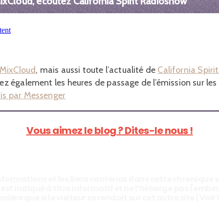
xCloud, écoutez California Spirit Radioshow
r MixCloud
, mais aussi toute l’actualité de
California Spir
rez également les heures de passage de l’émission sur les
ris par Messenger
Vous aimez le blog ? Dites-le nous !
 informations et les liens contenus dans cette chronique 
d est indiqué à titre informatif et ne l’héberge pas (emb
e que si le visiteur se rendait sur cet autre site (Voir 