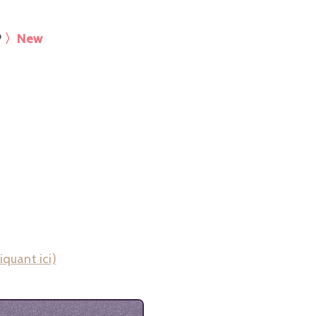
P
〉New
iquant ici)