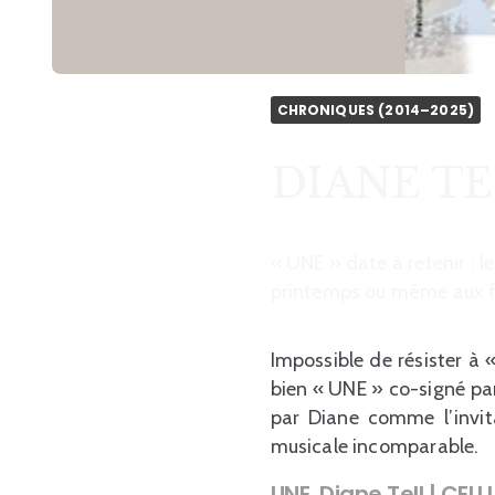
CHRONIQUES (2014–2025)
DIANE TEL
« UNE » date à retenir : l
printemps ou même aux fi
Impossible de résister à
bien « UNE » co-signé par
par Diane comme l’invit
musicale incomparable.
UNE, Diane Tell | CEL