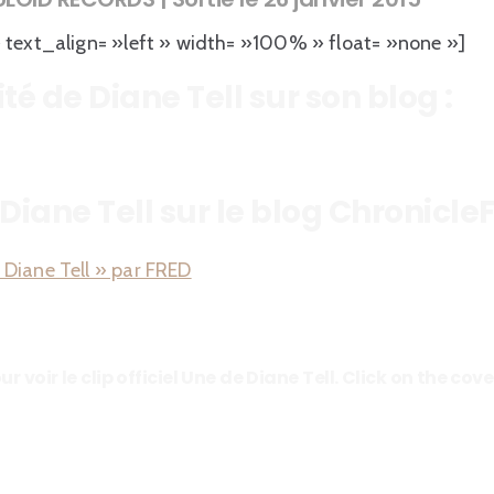
 text_align= »left » width= »100% » float= »none »]
té de Diane Tell sur son blog :
 Diane Tell sur le blog Chronicle
Diane Tell » par FRED
ur voir le clip officiel Une de Diane Tell. Click on the co