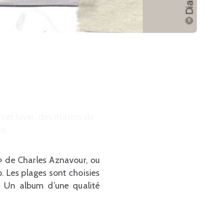
 cet hiver, des matins de
x.
» de Charles Aznavour, ou
. Les plages sont choisies
. Un album d’une qualité