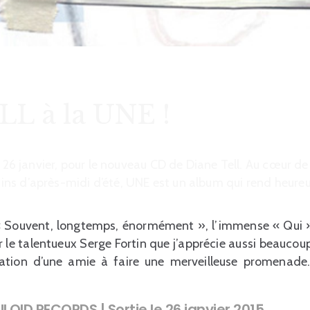
L à la UNE !
e 26 janvier, pour le nouveau CD de Diane Tell. Au cœur de
ns d’après-midi d’été, UNE est un album qui rend heureu
 « Souvent, longtemps, énormément », l’immense « Qui 
 le talentueux Serge Fortin que j’apprécie aussi beaucoup
ation d’une amie à faire une merveilleuse promenade
LULOID RECORDS | Sortie le 26 janvier 2015