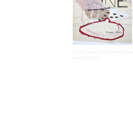
[/w8_box] Pochette Diane T
vu intégral.