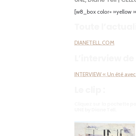
[w8_box color= »yellow »
Toute l’actuali
DIANETELL.COM
L’interview de
INTERVIEW « Un été avec 
Le clip :
Cliquez sur la pochette
po
UNE by Diane Tell.