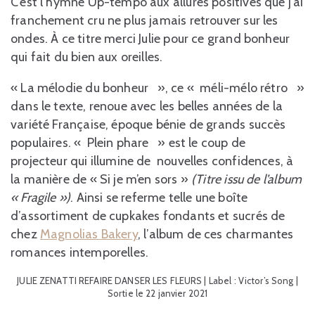
C’est l’hymne Up-tempo aux allures positives que j’ai
franchement cru ne plus jamais retrouver sur les
ondes. À ce titre merci Julie pour ce grand bonheur
qui fait du bien aux oreilles.
« La mélodie du bonheur », ce « méli-mélo rétro »
dans le texte, renoue avec les belles années de la
variété Française, époque bénie de grands succès
populaires. « Plein phare » est le coup de
projecteur qui illumine de nouvelles confidences, à
la manière de « Si je m’en sors »
(Titre issu de l’album
« Fragile »)
. Ainsi se referme telle une boîte
d’assortiment de cupkakes fondants et sucrés de
chez
Magnolias Bakery
, l’album de ces charmantes
romances intemporelles.
JULIE ZENATTI REFAIRE DANSER LES FLEURS | Label : Victor’s Song |
Sortie le 22 janvier 2021