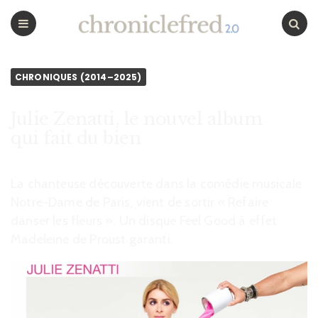
CHRONICLEFRED
Menu
Chercher
CHRONIQUES (2014–2025)
Julie Zenatti, le nouvel album
qui fait du bien
La chanteuse découverte dans la comédie musicale
Notre-Dame de Paris, vient de sortir « Refaire
danser les fleurs ». Un disque Feel Good à effet
Madeleine de Proust garanti.