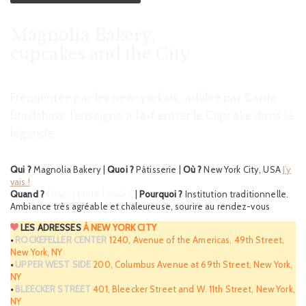
Magnolia Bakery,
cupcakes and the City
Fréquentée par les new-yorkais, adulée par Carrie
Bradshaw, l’enseigne a fait entrer le Cupcake dans la
légende.
Qui ?
Magnolia Bakery
|
Quoi ?
Pâtisserie
|
Où ?
New York City, USA
J’y
vais !
Quand ?
Ouvert toute l’année
|
Pourquoi ?
Institution traditionnelle.
Ambiance très agréable et chaleureuse, sourire au rendez-vous
LES ADRESSES
À NEW YORK CITY
•
ROCKEFELLER CENTER
1240, Avenue of the Americas, 49th Street,
New York, NY
•
UPPER WEST SIDE
200, Columbus Avenue at 69th Street, New York,
NY
•
BLEECKER STREET
401, Bleecker Street and W. 11th Street, New York,
NY