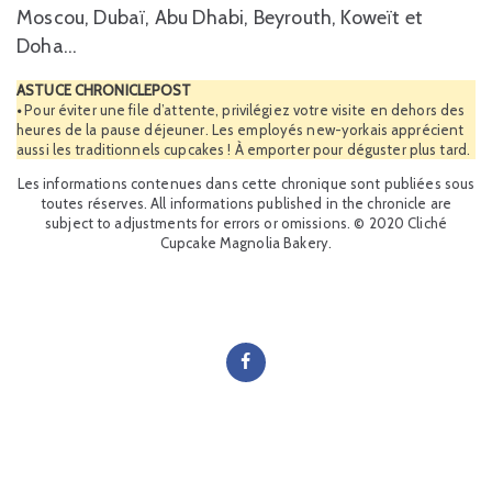
Moscou, Dubaï, Abu Dhabi, Beyrouth, Koweït et
Doha…
ASTUCE CHRONICLEPOST
•
Pour éviter une file d’attente, privilégiez votre visite en dehors des
heures de la pause déjeuner. Les employés new-yorkais apprécient
aussi les traditionnels cupcakes ! À emporter pour déguster plus tard.
Les informations contenues dans cette chronique sont publiées sous
toutes réserves. All informations published in the chronicle are
subject to adjustments for errors or omissions. © 2020 Cliché
Cupcake Magnolia Bakery.