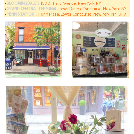
•
BLOOMINGDALE’S
1000, Third Avenue, New York, NY
•
GRAND CENTRAL TERMINAL
Lower Dining Concourse, New York, NY
•
PENN STATION
1, Penn Plaza, Lower Concourse, New York, NY 10119