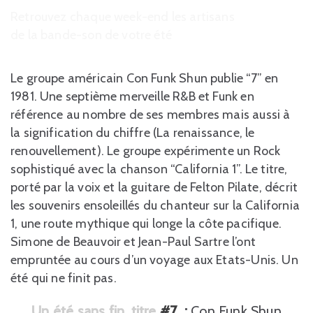
Retrouvez chaque week-end les artisans
de la bande-son de votre été
Le groupe américain Con Funk Shun publie “7” en
1981. Une septième merveille R&B et Funk en
référence au nombre de ses membres mais aussi à
la signification du chiffre (La renaissance, le
renouvellement). Le groupe expérimente un Rock
sophistiqué avec la chanson “California 1”. Le titre,
porté par la voix et la guitare de Felton Pilate, décrit
les souvenirs ensoleillés du chanteur sur la California
1, une route mythique qui longe la côte pacifique.
Simone de Beauvoir et Jean-Paul Sartre l’ont
empruntée au cours d’un voyage aux Etats-Unis. Un
été qui ne finit pas.
Un été sans fin, titre
#7
:
Con Funk Shun