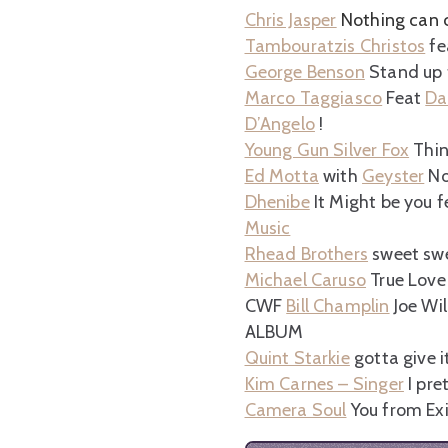
Chris Jasper
Nothing can 
Tambouratzis Christos
fe
George Benson
Stand up 
Marco Taggiasco
Feat
Da
D’Angelo
!
Young Gun Silver Fox
Thin
Ed Motta
with
Geyster
No
Dhenibe
It Might be you 
Music
Rhead Brothers
sweet swe
Michael Caruso
True Love
CWF
Bill Champlin
Joe Wi
ALBUM
Quint Starkie
gotta give i
Kim Carnes – Singer
I pre
Camera Soul
You from Ex