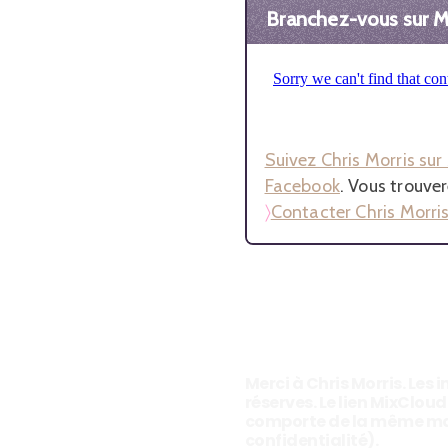
Branchez-vous sur Mi
Suivez Chris Morris su
Facebook
. Vous trouve
〉
Contacter Chris Morri
Merci à Chris Morris. Les
réserves. Le lien MixClou
comporte de la même manièr
confidentialité).