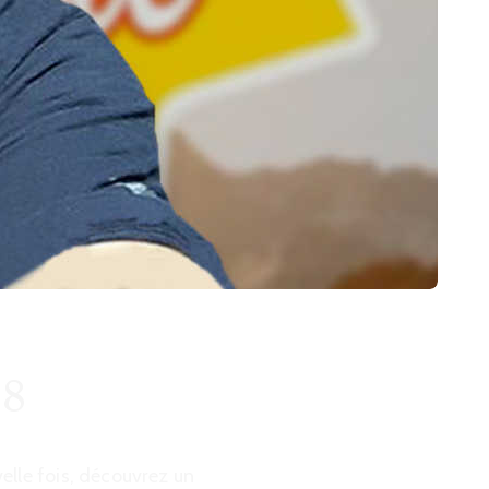
28
elle fois, découvrez un