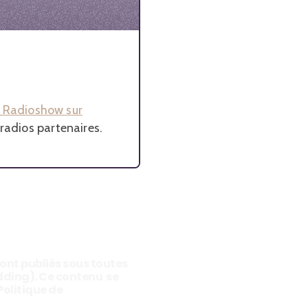
it Radioshow sur
 radios partenaires.
sont publiés sous toutes
edding). Ce contenu se
Politique de