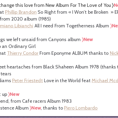
change this love from New Album For The Love of You
〉
N
at
Phillip Brandon
So Right from « I Won’t be Broken » 
from 2020 album (1985)
miano Libianchi
All I need From Togetherness Album
〉N
gs we left unsaid from Canyons album
〉New
 an Ordinary Girl
feat
Thierry Condor
From Eponyme ALBUM thanks to
Nic
et heartaches from Black Shaheen Album 1978 (thanks
 tears
lliams
Peter Friestedt
Love in the World feat
Michael Mc
t up
〉New
tend, from Cafe racers Album 1983
istence Album
〉New
, thanks to
Piero Lombardo