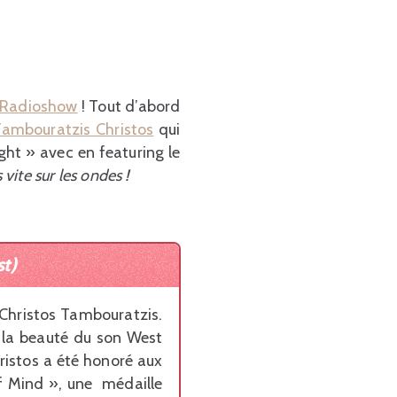
t Radioshow
! Tout d’abord
Tambouratzis Christos
qui
ght » avec en featuring le
 vite sur les ondes !
st)
e Christos Tambouratzis.
nt la beauté du son West
hristos a été honoré aux
f Mind », une médaille