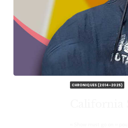
CHRONIQUES (2014–2025)
California
« Show must go on » pour 