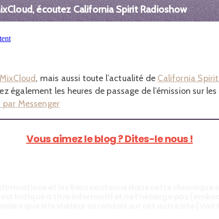
xCloud, écoutez California Spirit Radioshow
r MixCloud
, mais aussi toute l’actualité de
California Spir
rez également les heures de passage de l’émission sur les
s par Messenger
Vous aimez le blog ? Dites-le nous !
 informations et les liens contenus dans cette chronique 
d est indiqué à titre informatif et ne l’héberge pas (emb
e que si le visiteur se rendait sur cet autre site (Voir 