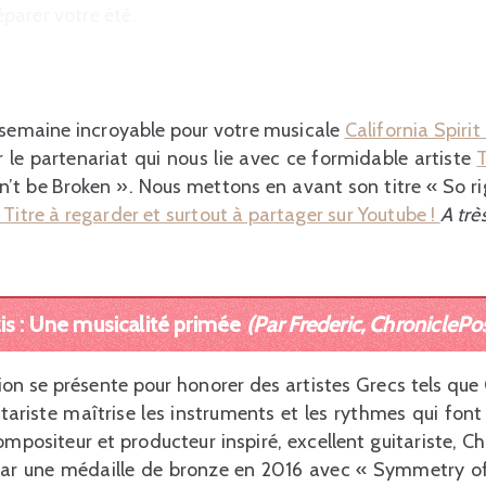
parer votre été.
 semaine incroyable pour votre musicale
California Spiri
r le partenariat qui nous lie avec ce formidable artiste
on’t be Broken ». Nous mettons en avant son titre « So ri
.
Titre à regarder et surtout à partager sur Youtube !
A très
s : Une musicalité primée
(Par Frederic, ChroniclePo
sion se présente pour honorer des artistes Grecs tels qu
uitariste maîtrise les instruments et les rythmes qui fo
mpositeur et producteur inspiré, excellent guitariste, C
ar une médaille de bronze en 2016 avec « Symmetry o