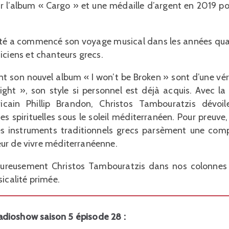
 l’album « Cargo » et une médaille d’argent en 2019 po
é a commencé son voyage musical dans les années quatr
ciens et chanteurs grecs.
nt son nouvel album « I won’t be Broken » sont d’une véri
ight », son style si personnel est déjà acquis. Avec la 
icain Phillip Brandon, Christos Tambouratzis dévo
 spirituelles sous le soleil méditerranéen. Pour preuve,
des instruments traditionnels grecs parsèment une comp
eur de vivre méditerranéenne.
eureusement Christos Tambouratzis dans nos colonnes et
icalité primée.
 Radioshow saison 5 épisode 28 :