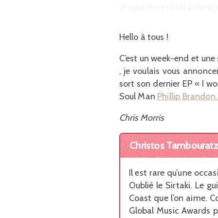
programme idéal pour pré
Hello à tous !
C’est un week-end et une
, je voulais vous annonce
sort son dernier EP « I w
Soul Man
Phillip Brandon
Chris Morris
Christos Tambouratzi
Il est rare qu’une occa
Oublié le Sirtaki. Le g
Coast que l’on aime. Co
Global Music Awards p