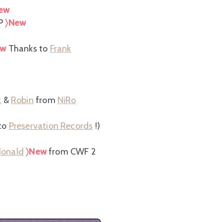
ew
EP
〉New
ew
Thanks to
Frank
k
&
Robin
from
NiRo
 to
Preservation Records
!)
donald
〉New
from CWF 2