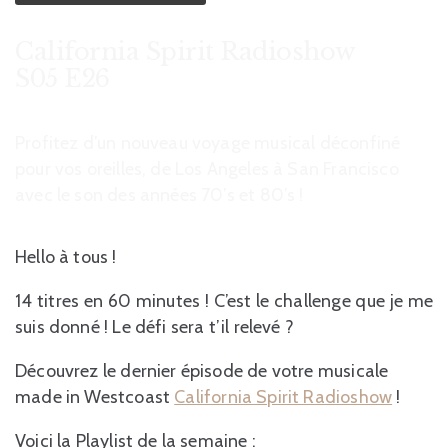
California Spirit Radioshow
S05 E26
Profitez d’un nouveau voyage musical déconfiné
pour vos oreilles, de Los Angeles à San Francisco
avec le son des années 70’s et 80’s !
Hello à tous !
14 titres en 60 minutes ! C’est le challenge que je me
suis donné ! Le défi sera t’il relevé ?
Découvrez le dernier épisode de votre musicale
made in Westcoast
California Spirit Radioshow
!
Voici la Playlist de la semaine :