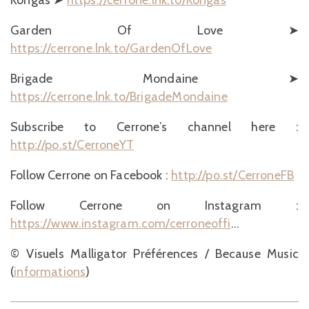
Kongas ➤
https://cerrone.lnk.to/Kongas
Garden Of Love ➤
https://cerrone.lnk.to/GardenOfLove
Brigade Mondaine ➤
https://cerrone.lnk.to/BrigadeMondaine
Subscribe to Cerrone’s channel here :
http://po.st/CerroneYT
Follow Cerrone on Facebook :
http://po.st/CerroneFB
Follow Cerrone on Instagram :
https://www.instagram.com/cerroneoffi
…
© Visuels Malligator Préférences / Because Music
(
informations
)