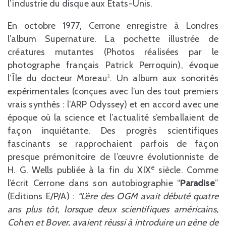
l’industrie du disque aux Etats-Unis.
En octobre 1977, Cerrone enregistre à Londres
l’album Supernature. La pochette illustrée de
créatures mutantes (Photos réalisées par le
photographe français Patrick Perroquin), évoque
l’Île du docteur Moreau
²
. Un album aux sonorités
expérimentales (conçues avec l’un des tout premiers
vrais synthés : l’ARP Odyssey) et en accord avec une
époque où la science et l’actualité s’emballaient de
façon inquiétante. Des progrès scientifiques
fascinants se rapprochaient parfois de façon
presque prémonitoire de l’œuvre évolutionniste de
e
H. G. Wells publiée à la fin du XIX
siècle. Comme
l’écrit Cerrone dans son autobiographie “
Paradise
”
(Editions E/P/A) :
“L’ère des OGM avait débuté quatre
ans plus tôt, lorsque deux scientifiques américains,
Cohen et Boyer, avaient réussi à introduire un gène de