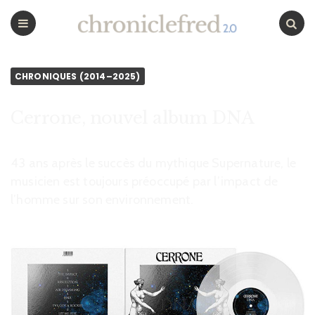
CHRONICLEFRED
Menu
Chercher
CHRONIQUES (2014–2025)
Cerrone, nouvel album DNA
43 ans après le succès du mythique Supernature, le
musicien est toujours préoccupé par l’impact de
l’homme sur son environnement.