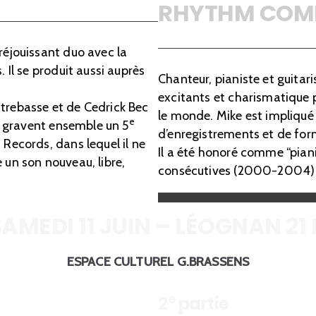
RHYTHM COM
réjouissant duo avec la
. Il se produit aussi auprès
Chanteur, pianiste et guitari
excitants et charismatique 
ntrebasse et de Cedrick Bec
le monde. Mike est impliqu
e
ls gravent ensemble un 5
d’enregistrements et de for
 Records, dans lequel il ne
Il a été honoré comme “pian
 un son nouveau, libre,
consécutives (2000-2004) p
SAMEDI 11 JUIN – LÉOGNAN 21 
ESPACE CULTUREL G.BRASSENS
e
2
partie