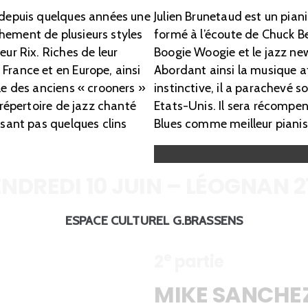
é depuis quelques années une
Julien Brunetaud est un pian
hement de plusieurs styles
formé à l’écoute de Chuck Be
eur Rix. Riches de leur
Boogie Woogie et le jazz ne
France et en Europe, ainsi
Abordant ainsi la musique 
le des anciens « crooners »
instinctive, il a parachevé 
 répertoire de jazz chanté
Etats-Unis. Il sera récompen
isant pas quelques clins
Blues comme meilleur pianis
NDREDI 10 JUIN – LÉOGNAN 2
ESPACE CULTUREL G.BRASSENS
e
2
partie
MIKE SANCHEZ