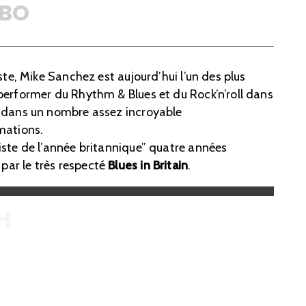
BO
ste, Mike Sanchez est aujourd’hui l’un des plus
performer du Rhythm & Blues et du Rock’n’roll dans
é dans un nombre assez incroyable
mations.
iste de l’année britannique” quatre années
ar le très respecté
Blues in Britain
.
H