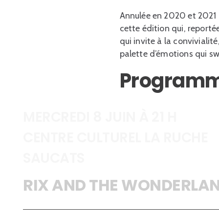
Annulée en 2020 et 2021 p
cette édition qui, reportée
qui invite à la conviviali
palette d’émotions qui swi
Programme
MERCREDI 8 JUIN À 21 H
CENTRE CULTUREL LA RUCHE
SAUCATS
RIX AND THE WONDERLA