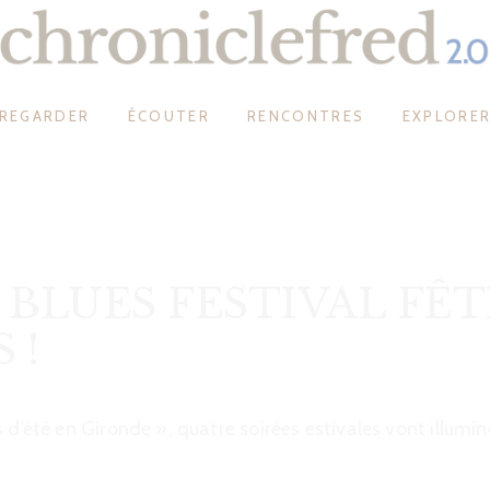
REGARDER
ÉCOUTER
RENCONTRES
EXPLORE
 BLUES FESTIVAL FÊT
 !
 d’été en Gironde », quatre soirées estivales vont illumin