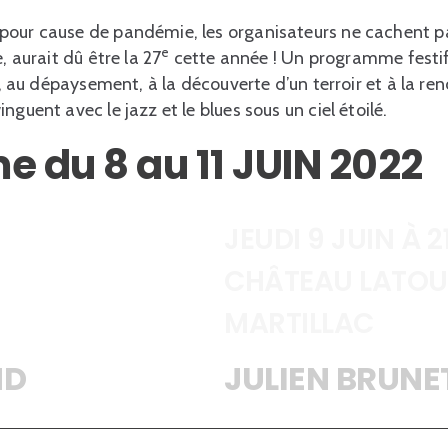
our cause de pandémie, les organisateurs ne cachent pas
e
, aurait dû être la 27
cette année ! Un programme festif,
té, au dépaysement, à la découverte d’un terroir et à la re
nguent avec le jazz et le blues sous un ciel étoilé.
 du 8 au 11 JUIN 2022
JEUDI 9 JUIN À 2
CHÂTEAU LATOU
MARTILLAC
ND
JULIEN BRUNE