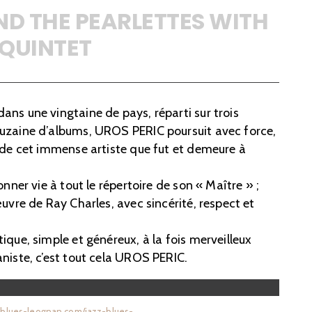
ND THE PEARLETTES WITH
 QUINTET
ns une vingtaine de pays, réparti sur trois
uzaine d’albums, UROS PERIC poursuit avec force,
e de cet immense artiste que fut et demeure à
onner vie à tout le répertoire de son « Maître » ;
œuvre de Ray Charles, avec sincérité, respect et
ique, simple et généreux, à la fois merveilleux
niste, c’est tout cela UROS PERIC.
dblues-leognan.com/jazz-blues-