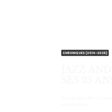
CHRONICLEFRED
CHRONIQUES (2014–2025)
JAZZ AND
SES 25 ANS
Sous le label des « Scènes
juin prochain.