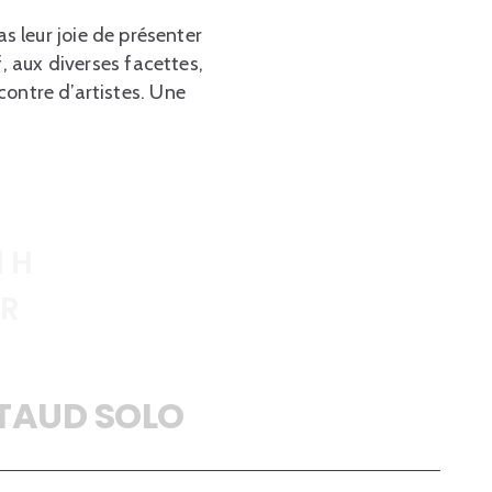
 leur joie de présenter
 aux diverses facettes,
ncontre d’artistes. Une
1 H
R
TAUD SOLO