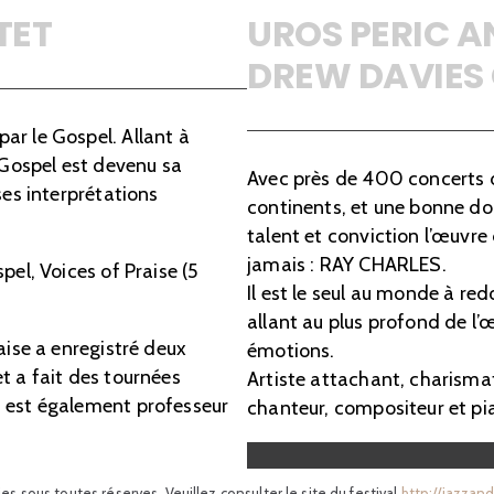
TET
UROS PERIC A
DREW DAVIES
ar le Gospel. Allant à
 Gospel est devenu sa
Avec près de 400 concerts da
ses interprétations
continents, et une bonne do
talent et conviction l’œuvr
jamais : RAY CHARLES.
pel, Voices of Praise (5
Il est le seul au monde à red
allant au plus profond de l’
aise a enregistré deux
émotions.
 et a fait des tournées
Artiste attachant, charismat
s est également professeur
chanteur, compositeur et pia
nies sous toutes réserves. Veuillez consulter le site du festival
http://jazzan