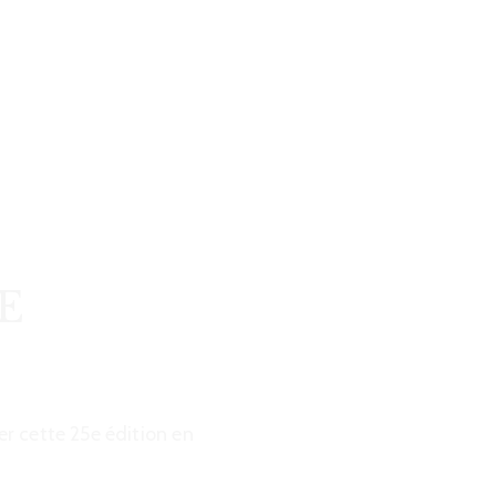
R
E
er cette 25e édition en