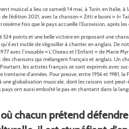
nt musical a lieu ce samedi 14 mai, à Turin, en Italie‚ à l
 de l’édition 2021, avec la chanson « Zitti e buoni » (« T
roisième fois que le pays accueille l’Eurovision, après les 
olté 524 points et une belle victoire en proposant une cha
u’il est inutile de s’égosiller à chanter en anglais. De no
1977 avec l’inusable « L’Oiseau et l’Enfant » de Marie My
ec des chansons qui mélangent français et anglais. Un cho
 Pourtant, les artistes français se sont exprimés avec su
e trentaine d’années. Pour preuve, entre 1956 et 1981, la
 à une globalisation musicale, dont les raisons sont peu
s pays ont aussi emboîté le pas en chantant dans la lan
e où chacun prétend défendre