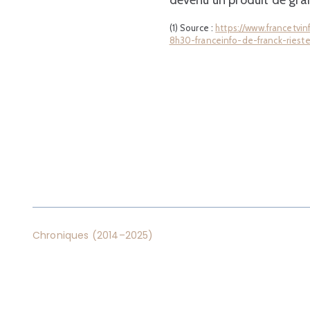
devenu un produit de gr
(1) Source :
https://www.francetvin
8h30-franceinfo-de-franck-riest
Chroniques (2014–2025)