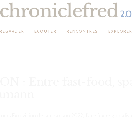
REGARDER
ÉCOUTER
RENCONTRES
EXPLORE
 : Entre fast-food, spa
-amann
ncours Eurovision de la chanson 2022, face à une globalis