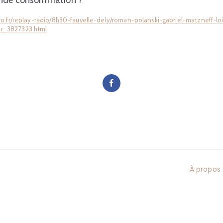
ande consommation ?
fo.fr/replay-radio/8h30-fauvelle-dely/roman-polanski-gabriel-matzneff-loi
er_3827323.html
À propos