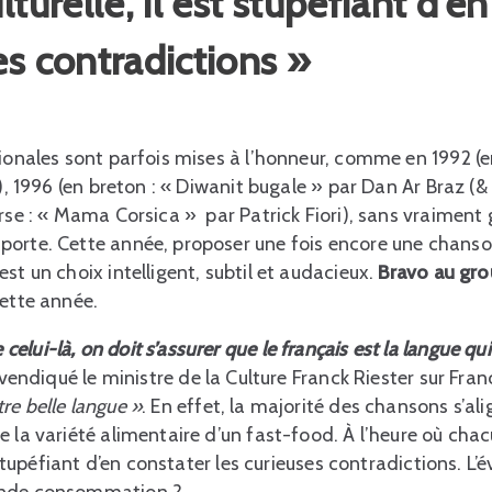
lturelle, il est stupéfiant d’e
es contradictions »
gionales sont parfois mises à l’honneur, comme en 1992 (e
i), 1996 (en breton : « Diwanit bugale » par Dan Ar Braz (&
orse : « Mama Corsica » par Patrick Fiori), sans vraiment
porte. Cette année, proposer une fois encore une chanso
st un choix intelligent, subtil et audacieux.
Bravo au gro
cette année.
lui-là, on doit s’assurer que le français est la langue qui
vendiqué le ministre de la Culture Franck Riester sur Franc
re belle langue »
. En effet, la majorité des chansons s’al
e la variété alimentaire d’un fast-food. À l’heure où cha
t stupéfiant d’en constater les curieuses contradictions. L’