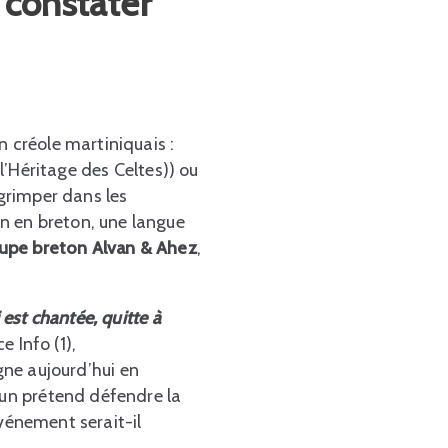
n constater
n créole martiniquais :
 l’Héritage des Celtes)) ou
 grimper dans les
n en breton, une langue
upe breton Alvan & Ahez
,
 est chantée, quitte à
e Info (1),
igne aujourd’hui en
cun prétend défendre la
événement serait-il