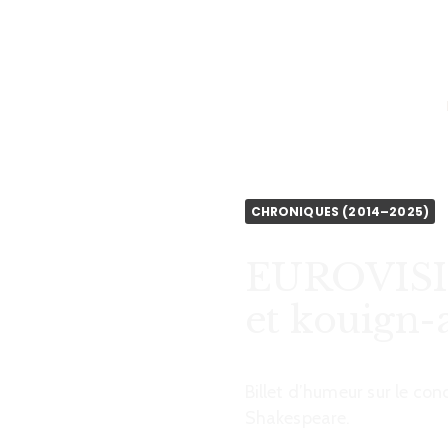
CHRONICLEFRED
CHRONIQUES (2014–2025)
EUROVISION
et kouign
Billet d’humeur sur le co
Shakespeare.