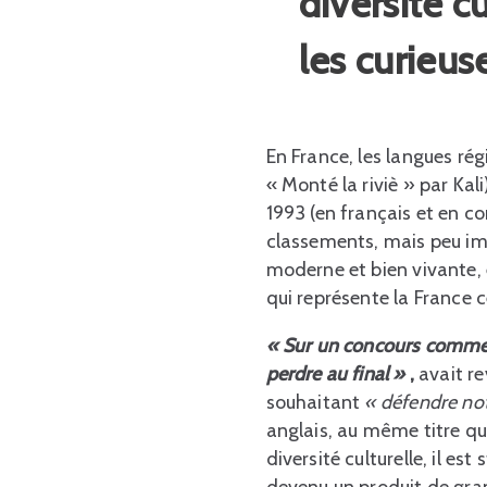
diversité cu
les curieus
En France, les langues ré
« Monté la riviè » par Kal
1993 (en français et en c
classements, mais peu im
moderne et bien vivante, e
qui représente la France 
« Sur un concours comme ce
perdre au final »
,
avait re
souhaitant
« défendre not
anglais, au même titre qu
diversité culturelle, il es