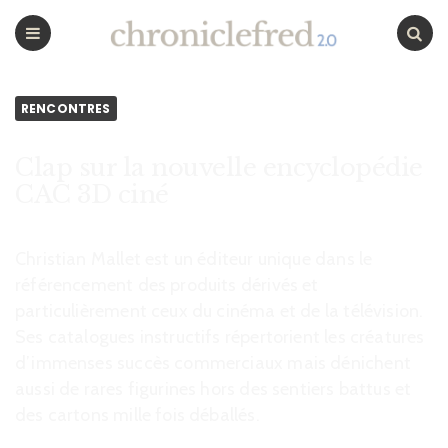
CHRONICLEFRED
Menu
Chercher
RENCONTRES
Clap sur la nouvelle encyclopédie
CAC 3D ciné
Christian Mallet est un éditeur unique dans le
référencement des produits dérivés et
particulièrement ceux du cinéma et de la télévision.
Ses catalogues instructifs répertorient les créatures
d’immenses succès commerciaux mais dénichent
aussi de rares figurines hors des sentiers battus et
des cartons mille fois déballés.