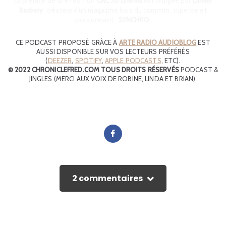
La préface de la 4
édition
CAC 3D cinéma
est rédigée par
Olivier
Barbery
, créateur d’un magazine hors du commun, superbe et
passionnant :
SYNCHRO
.
CE PODCAST PROPOSÉ GRÂCE À
ARTE RADIO AUDIOBLOG
EST
AUSSI DISPONIBLE SUR VOS LECTEURS PRÉFÉRÉS
(
DEEZER
,
SPOTIFY
,
APPLE PODCASTS
, ETC).
© 2022 CHRONICLEFRED.COM
TOUS DROITS RÉSERVÉS
PODCAST &
JINGLES (MERCI AUX VOIX DE ROBINE, LINDA ET BRIAN).
2 commentaires