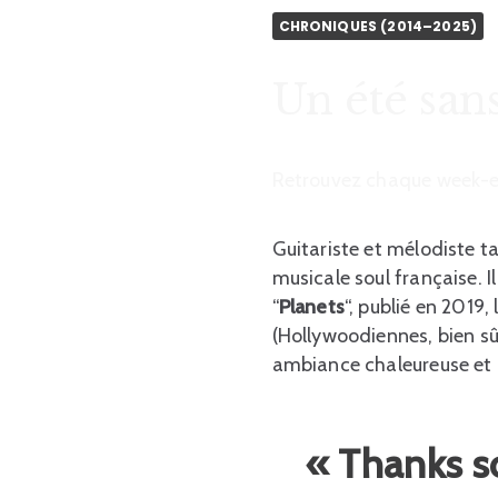
CHRONIQUES (2014–2025)
Un été sans
Retrouvez chaque week-en
Guitariste et mélodiste t
musicale soul française. I
“
Planets
“, publié en 2019
(Hollywoodiennes, bien sûr
ambiance chaleureuse et aé
« Thanks 