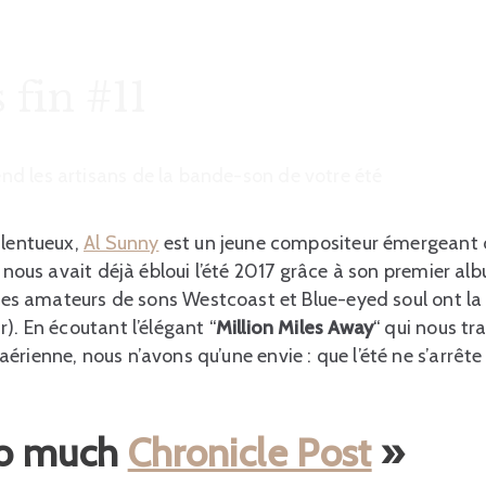
 fin #11
d les artisans de la bande-son de votre été
alentueux,
Al Sunny
est un jeune compositeur émergeant d
l nous avait déjà ébloui l’été 2017 grâce à son premier al
, les amateurs de sons Westcoast et Blue-eyed soul ont la 
). En écoutant l’élégant “
Million Miles Away
“ qui nous t
rienne, nous n’avons qu’une envie : que l’été ne s’arrête
so much
Chronicle Post
»