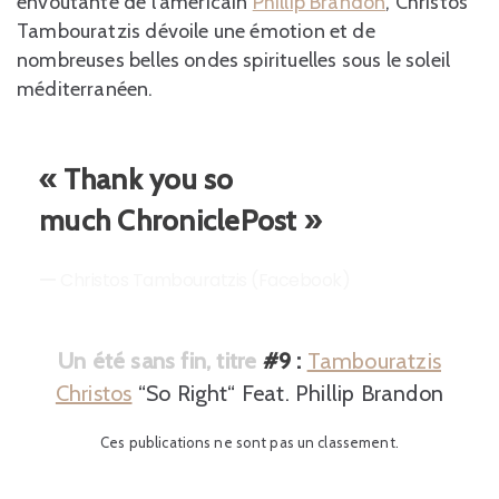
envoûtante de l’américain
Phillip Brandon
, Christos
Tambouratzis dévoile une émotion et de
nombreuses belles ondes spirituelles sous le soleil
méditerranéen.
« Thank you so
much ChroniclePost »
Christos Tambouratzis (Facebook)
Un été sans fin, titre
#9
:
Tambouratzis
Christos
“So Right“ Feat. Phillip Brandon
Ces publications ne sont pas un classement.