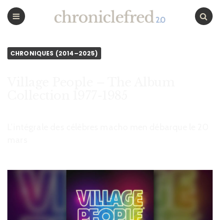
CHRONICLEFRED
Menu
Chercher
CHRONIQUES (2014–2025)
Village People – The Album
Collection 1977-1985
L’intégrale des célèbres macho men débarque le 20
mars