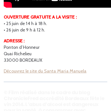
OUVERTURE GRATUITE A LA VISITE :
• 25 juin de 14 h à 18 h.
• 26 juin de 9 h à 12 h.
ADRESSE :
Ponton d’Honneur
Quai Richelieu
33000 BORDEAUX
Découvrez le site du Santa Maria Manuela
© Film réalisé dans le cadre du blog
ChronicleFred accrédité Bordeaux fête le
vin 2014. L’abus d’alcool est dangereux
pour la santé, à consommer avec