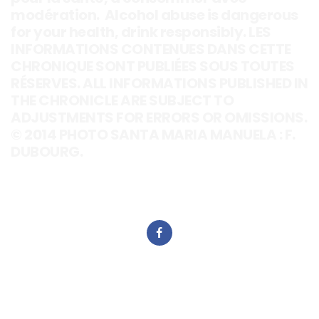
modération. Alcohol abuse is dangerous
for your health, drink responsibly. LES
INFORMATIONS CONTENUES DANS CETTE
CHRONIQUE SONT PUBLIÉES SOUS TOUTES
RÉSERVES. ALL INFORMATIONS PUBLISHED IN
THE CHRONICLE ARE SUBJECT TO
ADJUSTMENTS FOR ERRORS OR OMISSIONS.
© 2014 PHOTO SANTA MARIA MANUELA : F.
DUBOURG.