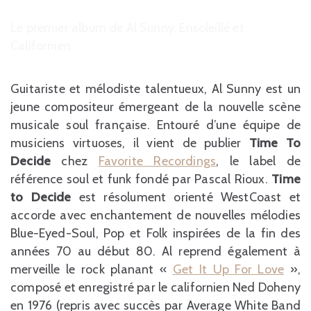
Le premier album de Al Sunny. Ensoleillé et
Californien.
Guitariste et mélodiste talentueux, Al Sunny est un
jeune compositeur émergeant de la nouvelle scène
musicale soul française. Entouré d’une équipe de
musiciens virtuoses, il vient de publier
Time To
Decide
chez
Favorite Recordings
, le label de
référence soul et funk fondé par Pascal Rioux.
Time
to Decide
est résolument orienté WestCoast et
accorde avec enchantement de nouvelles mélodies
Blue-Eyed-Soul, Pop et Folk inspirées de la fin des
années 70 au début 80. Al reprend également à
merveille le rock planant «
Get It Up For Love
»,
composé et enregistré par le californien Ned Doheny
en 1976 (repris avec succès par Average White Band