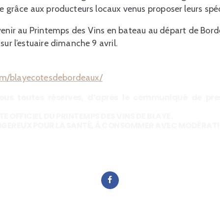
ce grâce aux producteurs locaux venus proposer leurs spéc
enir au Printemps des Vins en bateau au départ de Bo
sur l’estuaire dimanche 9 avril.
om/blayecotesdebordeaux/
sous toutes réserves, d’après le communiqué de pr
TE OFFICIEL DU PRINTEMPS DES VINS DE BLAYE.
ANGEREUX POUR LA SANTÉ, À CONSOMMER AVEC MODÉRATI