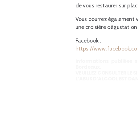
de vous restaurer sur pla
Vous pourrez également v
une croisière dégustation 
Facebook :
https://www.facebook.c
Informations publiées 
Bordeaux.
VEUILLEZ CONSULTER LE SI
L’ABUS D’ALCOOL EST D