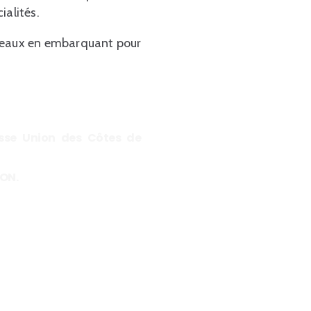
ialités.
rdeaux en embarquant pour
esse Union des Côtes de
ON.