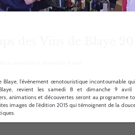
ps des Vins de Blaye 20
ulera samedi 8 et dimanche 9 avril
e Blaye, l’évènement œnotouristique incontournable qu
Blaye, revient les samedi 8 et dimanche 9 avril
liers, animations et découvertes seront au programme t
etites images de l’édition 2015 qui témoignent de la douce
tiques.