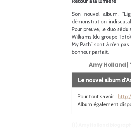
Retour à la lumière
Son nouvel album, “Lig
démonstration indiscutab
Pour preuve, le duo sédui
Williams (du groupe Toto)
My Path” sont à n’en pas
bonheur parfait.
Amy Holland | “
Le nouvel album d'Am
Pour tout savoir :
http
Album également dispon
(1) Amy Holland biograph