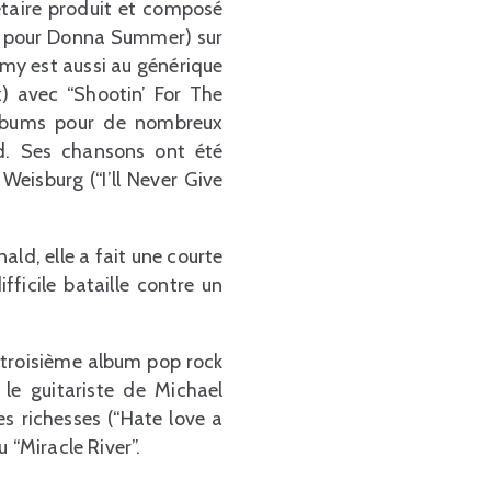
étaire produit et composé
nt pour Donna Summer) sur
 Amy est aussi au générique
) avec “Shootin’ For The
albums pour de nombreux
d. Ses chansons ont été
Weisburg (“I’ll Never Give
d, elle a fait une courte
ficile bataille contre un
 troisième album pop rock
 le guitariste de Michael
s richesses (“Hate love a
 “Miracle River”.