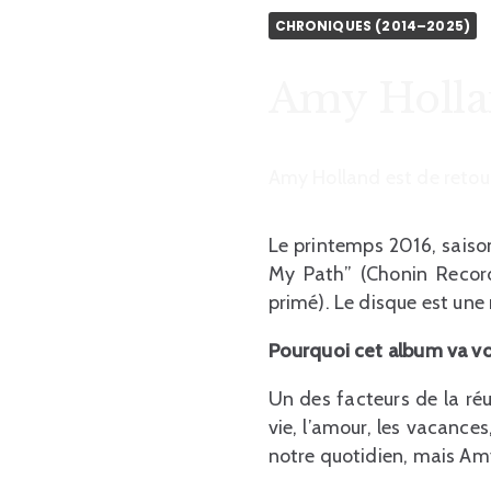
CHRONIQUES (2014–2025)
Amy Hollan
Amy Holland est de retou
Le printemps 2016, saiso
My Path” (Chonin Record
primé). Le disque est une
Pourquoi cet album va vo
Un des facteurs de la réu
vie, l’amour, les vacances,
notre quotidien, mais Amy