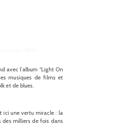
 journées d’été
nd avec l’album “Light On
ses musiques de films et
k et de blues.
ici une vertu miracle : la
és des milliers de fois dans