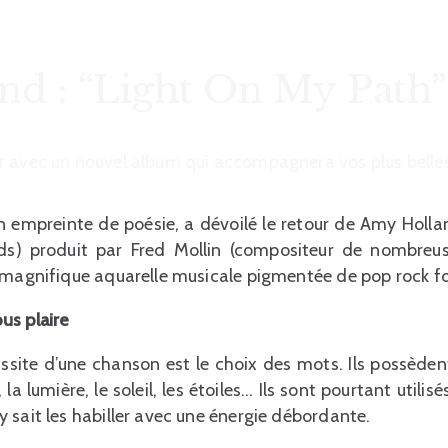
d : “Light On My Path”
r avec un nouvel album qui accompagnera vos plus belles
n empreinte de poésie, a dévoilé le retour de Amy Holla
s) produit par Fred Mollin (compositeur de nombreu
 magnifique aquarelle musicale pigmentée de pop rock fol
us plaire
ssite d’une chanson est le choix des mots. Ils possèdent 
 la lumière, le soleil, les étoiles… Ils sont pourtant utilis
 sait les habiller avec une énergie débordante.