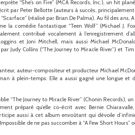
prète “She’s on Fire” (MCA Records, Inc.), un hit plan
écrit par Peter Bellotte (auteurs à succès, principaleme
 “Scarface” (réalisé par Brian De Palma). Au fil des ans,
 la comédie fantastique “Teen Wolf” (Michael J. Fox
alement contribué vocalement à l’enregistrement d’
oggins et Joni Mitchell, mais aussi Michael McDonal
 par Judy Collins (“The Journey to Miracle River”) et Tim 
anteur, auteur-compositeur et producteur Michael McDonal
n à plein-temps. Elle a aussi gagné une longue et dif
blie “The Journey to Miracle River” (Chonin Records), un
ment préparé qu’elle co-écrit avec Bernie Chiaravalle,
ticipe aussi à cet album envoûtant qui dévoile d’infinie
. Impossible de ne pas succomber à “A Few Short Hours” ou