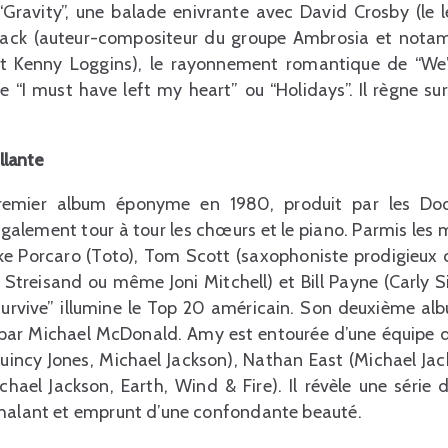
“Gravity”, une balade enivrante avec David Crosby (le 
 Pack (auteur-compositeur du groupe Ambrosia et nota
 et Kenny Loggins), le rayonnement romantique de “We’re
e “I must have left my heart” ou “Holidays”. Il règne s
illante
emier album éponyme en 1980, produit par les Doo
alement tour à tour les chœurs et le piano. Parmis les m
ike Porcaro (Toto), Tom Scott (saxophoniste prodigieux 
Streisand ou même Joni Mitchell) et Bill Payne (Carly 
urvive” illumine le Top 20 américain. Son deuxième a
 par Michael McDonald. Amy est entourée d’une équipe
uincy Jones, Michael Jackson), Nathan East (Michael Jack
chael Jackson, Earth, Wind & Fire). Il révèle une série 
chalant et emprunt d’une confondante beauté.