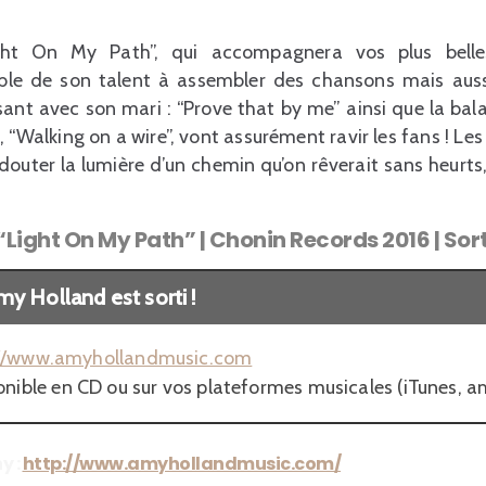
ht On My Path”, qui accompagnera vos plus belles
le de son talent à assembler des chansons mais aussi
sant avec son mari : “Prove that by me” ainsi que la ba
, “Walking on a wire”, vont assurément ravir les fans ! Le
 douter la lumière d’un chemin qu’on rêverait sans heurt
Light On My Path” | Chonin Records 2016 | Sort
y Holland est sorti !
://www.amyhollandmusic.com
ible en CD ou sur vos plateformes musicales (iTunes, a
y :
http://www.amyhollandmusic.com/