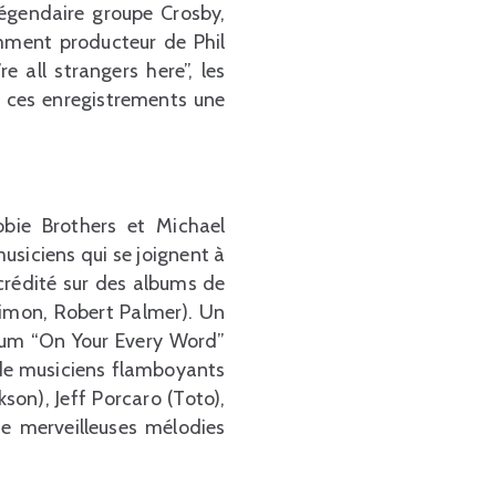
légendaire groupe Crosby,
mment producteur de Phil
 all strangers here”, les
ur ces enregistrements une
bie Brothers et Michael
usiciens qui se joignent à
crédité sur des albums de
Simon, Robert Palmer). Un
lbum “On Your Every Word”
 de musiciens flamboyants
son), Jeff Porcaro (Toto),
de merveilleuses mélodies