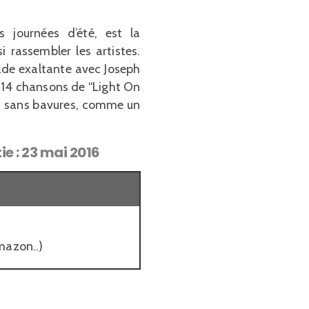
 journées d’été, est la
 rassembler les artistes.
lade exaltante avec Joseph
s 14 chansons de “Light On
s, sans bavures, comme un
ie : 23 mai 2016
mazon..)