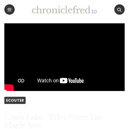
CHRONICLEFRED
Menu
Chercher
ECOUTER
Louis Lake : Tales From The
Magic Sun