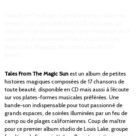
Tales From The Magic Sun est le premier album du
groupe Louis Lake publié l’été 2015, mais aussi un
véritable coup de maître pour cette réalisation de 17
romances de toute beauté dans un parfait style
West Coast. Magique. Rencontre avec Jérôme
Beuret.
Tales From The Magic Sun
est un album de petites
histoires magiques composées de 17 chansons de
toute beauté, disponible en CD mais aussi à l’écoute
sur vos plates-formes musicales préférées. Une
bande-son indispensable pour tout passionné de
grands espaces, de soirées illuminées par un feu de
camp ou de plages californiennes. Coup de maître
pour ce premier album studio de Louis Lake, groupe