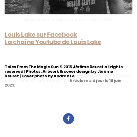
Jérôme Beuret 25 septembre 1973 – 12 juin 2023
Louis Lake sur Facebook
La chaîne Youtube de Louis Lake
Tales From The Magic Sun © 2015 Jérôme Beuret all rights
reserved | Photos, Artwork & cover design by Jérôme
Beuret | Cover photo by Audran Le
Preste | Vidéo réalisée par
Benoit Valot et Jerome Beuret |
Article mis à jour le 16 juin
2023.