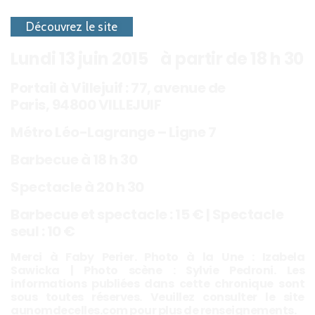
Découvrez le site
Lundi 13 juin 2015 à partir de 18 h 30
Portail à Villejuif : 77, avenue de
Paris, 94800 VILLEJUIF
Métro Léo-Lagrange – Ligne 7
Barbecue à 18 h 30
Spectacle à 20 h 30
Barbecue et spectacle : 15 € | Spectacle
seul : 10 €
Merci à Faby Perier. Photo à la Une : Izabela
Sawicka | Photo scène : Sylvie Pedroni. Les
informations publiées dans cette chronique sont
sous toutes réserves. Veuillez consulter le site
aunomdecelles.com pour plus de renseignements.