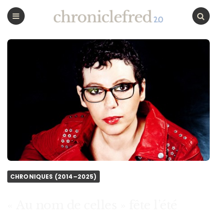
CHRONICLEFRED
Menu
Chercher
CHRONIQUES (2014–2025)
« Au nom de celles » fête l’été