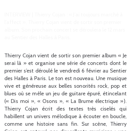
INTERVIEW | Thierry Cojan : « J’ai toujours marché à
l’affect ». Thierry Cojan vient de sortir son premier
album. Son prochain concert se déroulera le 12 mars
au Sentier des Halles à Paris.
Thierry Cojan vient de sortir son premier album « Je
serai là » et organise une série de concerts dont le
premier s’est déroulé le vendredi 6 février au Sentier
des Halles à Paris. Le ton est nouveau. Une musique
vive et généreuse aux belles sonorités rock, pop et
blues où se mêle un jeu de guitare épuré, étincelant
(« Dis moi », « Osons », « La Brume électrique »).
Thierry Cojan écrit des textes très ciselés qui
habillent un univers mélodique à écouter en boucle,
comme une histoire sans fin. Sur scène, Thierry