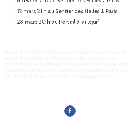
6 février 21 h au Sentier des Halles à Paris
12 mars 21 h au Sentier des Halles à Paris
28 mars 20 h au Portail à Villejuif
Merci à Thierry Cojan et Betty Fleury De Frémont.
Merci à Fabienne. Clichés © Thierry Cojan. Les
informations publiées dans cette chronique sont
sous toutes réserves. Veuillez consulter le site de
Thierry Cojan pour plus de renseignements.