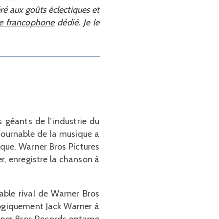
ré aux goûts éclectiques et
ce francophone
dédié. Je le
 géants de l’industrie du
tournable de la musique a
oque, Warner Bros Pictures
er, enregistre la chanson à
able rival de Warner Bros
logiquement Jack Warner à
arner Bros Records entame