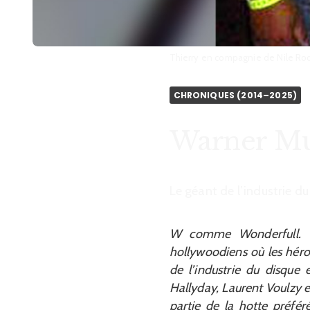
Thierry en compagnie de Nile Ro
CHRONIQUES (2014–2025)
Warner Mus
Le géant de l’industrie du
W comme Wonderfull. La
hollywoodiens où les héros
de l’industrie du disque 
Hallyday, Laurent Voulzy e
partie de la hotte préfé