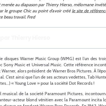
est menée au diapason par Thierry Hierso, mélomane invété
ar le groupe Chic au point d’avoir créé
le site de référen
e beau travail. Fred
par Thierry Hierso
e disques Warner Music Group (WMG) est l’un des trois
ec Sony Music et Universal Music. Cette référence incon
k Warner, alors président de Warner Bros Pictures. À l’ép
al. C’est ainsi que l’un de ses acteurs vedettes, Tab Hunt
ttes…) « Young Love » pour la société Dot Records !
el musical de la societé Paramount Pictures, incontourn
hanteur-acteur blond vénitien avec la Paramount incita 
e du disque en fondant Warner Bros Records. En 1963, W