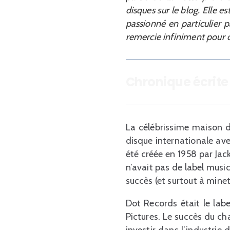
disques sur le blog. Elle 
passionné en particulier p
remercie infiniment pour c
Chronique écrite 
La célébrissime maison d
disque internationale av
été créée en 1958 par Jac
n’avait pas de label music
succès (et surtout à mine
Dot Records était le lab
Pictures. Le succès du c
investir dans l’industri