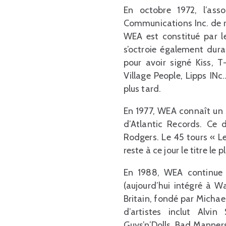
En octobre 1972, l’as
Communications Inc. de re
WEA est constitué par l
s’octroie également dura
pour avoir signé Kiss, T
Village People, Lipps I
plus tard.
En 1977, WEA connaît un s
d’Atlantic Records. Ce 
Rodgers. Le 45 tours « L
reste à ce jour le titre le 
En 1988, WEA continue s
(aujourd’hui intégré à W
Britain, fondé par Michael
d’artistes inclut Alvi
Guys’n’Dolls, Bad Manners