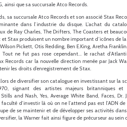
G, ainsi que sa succursale Atco Records.
rds, sa succursale Atco Records et son associé Stax Rec
minante dans l’industrie du disque. L’achat du catalo
ux de Ray Charles, The Drifters, The Coasters et beaucou
c et Stax produisent un nombre important d’icônes de la 
ilson Pickett, Otis Redding, Ben E.King, Aretha Franklin
x. Tout ne fut pas rose cependant… le rachat d’Atlan
ax Records car la nouvelle direction menée par Jack Wa
enir les droits d’enregistrement de Stax.
ors de diversifier son catalogue en investissant sur la sc
70, signant des artistes majeurs britanniques e
 Stills and Nash, Yes, Average White Band, Faces, Dr. 
 faculté d’investir là où on ne l’attend pas est l’ADN de
upe de se maintenir et de développer ses activités dans 
ersifier, la Warner fait ainsi figure de précurseur au sein