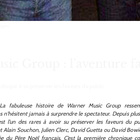
dgers
ic Group : l’aventure f
 disque à su préserver les faveurs du public.
 fabuleuse histoire de Warner Music Group ressem
 n’hésitent jamais à surprendre le spectateur. Depuis plus
est l’un des rares à avoir su préserver les faveurs du p
t Alain Souchon, Julien Clerc, David Guetta ou David Bowie,
rée du Père Noël français. C’est la première chronique 