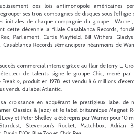
souplissement des lois antimonopole américaines p
grouper ses trois compagnies de disques sous l’effigie 
es initiales de chaque compagnie du groupe : Warner, 
nt cette décennie la filiale Casablanca Records, fond
-Rex, Parliament, Curtis Mayfield, Bill Withers, Gla
Nc… Casablanca Records s‘émancipera néanmoins de War
uccès commercial intense grâce au flair de Jerry L. Gre
détecteur de talents signe le groupe Chic, mené par
e Freak », produit en 1978, est vendu à 6 millions d’exe
plus vendu du label Atlantic.
a croissance en acquérant le prestigieux label de 
arner Classics & Jazz) et le label britannique Magnet 
 Levy et Peter Shelley, a été repris par Warner pour 10 mi
n Stardust, Stevenson’s Rocket, Matchbox, Adrian Ba
, David D’Or, Blue Zoo et Chris Rea.