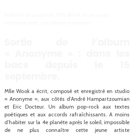
Brillante et souriante, Mlle Wook ne sera pas
anonyme avec son album rayonnant
Sortie de l’album
« Anonyme » : dans les
bacs depuis le 15
septembre.
Mlle Wook a écrit, composé et enregistré en studio
« Anonyme », aux côtés d’André Hampartzoumian
et Eric Docteur. Un album pop-rock aux textes
poétiques et aux accords rafraîchissants. A moins
d’habiter sur la 4e planète après le soleil, impossible
de ne plus connaître cette jeune artiste