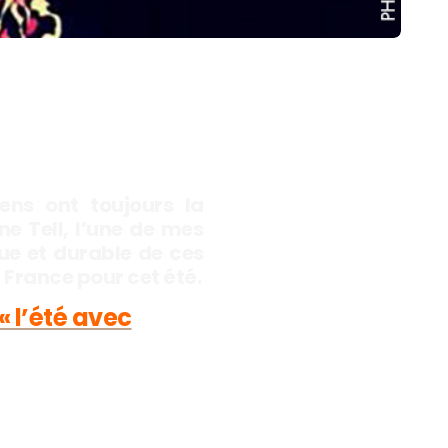
iens ont toujours la
ne Tell, l’une de mes
ue et durable de ces
 France pour cet été.
« l’été avec