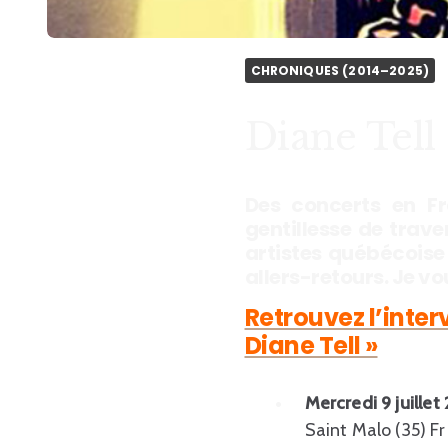
CHRONIQUES (2014–2025)
Diane Tell 
Des concerts en Fra
gentillesse de trave
artistes québécoise
allers-retours. Je v
Retrouvez l’inter
Diane Tell »
Mercredi 9 juillet
Saint Malo (35) Fr