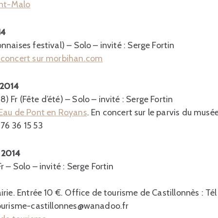
int-Malo
14
nnaises festival) – Solo – invité : Serge Fortin
 concert sur morbihan.com
t 2014
) Fr (Fête d’été) – Solo – invité : Serge Fortin
’Eau de Pont en Royans
. En concert sur le parvis du musée
 76 36 15 53
t 2014
r – Solo – invité : Serge Fortin
airie. Entrée 10 €. Office de tourisme de Castillonnès : Té
-tourisme-castillonnes@wanadoo.fr