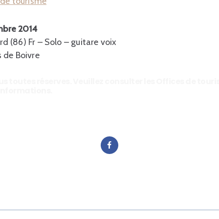
e de tourisme
mbre 2014
d (86) Fr – Solo – guitare voix
s de Boivre
s toutes réserves. Veuillez consulter les Offices de tou
’informations.