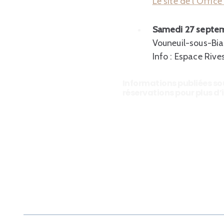
Le site de l’Offic
Samedi 27 septe
Vouneuil-sous-Biar
Info : Espace Rive
Informations publiées sou
réservations pour plus d