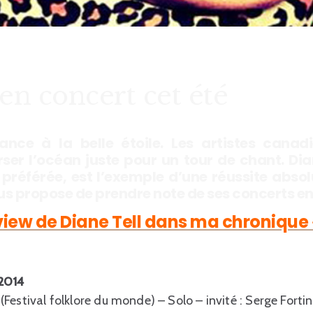
en concert cet été
nce à la belle étoile. Les artistes canad
rser l’océan juste pour un tour de chant. Dia
 préférée, est l’exemple d’une réussite absol
ous propose de prendre note de ses concerts en
view de Diane Tell dans ma chronique 
 2014
 (Festival folklore du monde) – Solo – invité : Serge Fortin