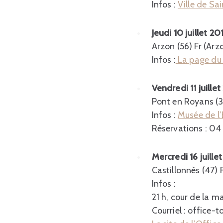
Infos :
Ville de Sa
Jeudi 10 juillet 20
Arzon (56) Fr (Arzo
Infos :
La page du
Vendredi 11 juille
Pont en Royans (38
Infos :
Musée de l
Réservations : 04
Mercredi 16 juille
Castillonnès (47) F
Infos :
21 h, cour de la m
Courriel : office