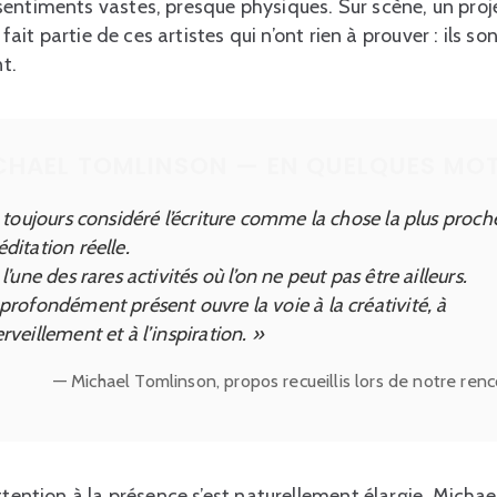
entiments vastes, presque physiques. Sur scène, un proje
 fait partie de ces artistes qui n’ont rien à prouver : ils so
t.
CHAEL TOMLINSON — EN QUELQUES MO
ai toujours considéré l’écriture comme la chose la plus proch
ditation réelle.
 l’une des rares activités où l’on ne peut pas être ailleurs.
 profondément présent ouvre la voie à la créativité, à
rveillement et à l’inspiration. »
— Michael Tomlinson, propos recueillis lors de notre renc
attention à la présence s’est naturellement élargie. Mich