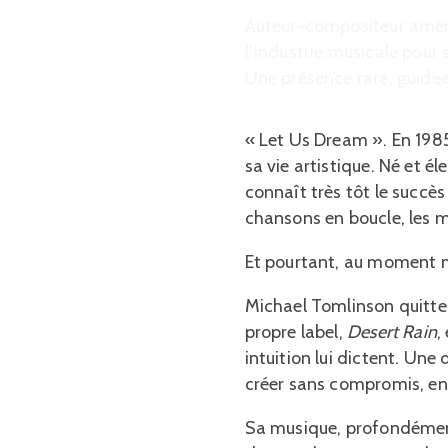
Auteur-compositeur améric
l’industrie musicale pour 
Une présence rare, guidée 
« Let Us Dream ». En 1985
sa vie artistique. Né et é
connaît très tôt le succès
chansons en boucle, les 
Et pourtant, au moment mê
Michael Tomlinson quitte 
propre label,
Desert Rain
,
intuition lui dictent. Une
créer sans compromis, en 
Sa musique, profondément 