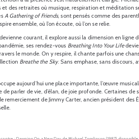
et des retraites où musique, respiration et méditation 
és
A Gathering of Friends
, sont pensés comme des parent
pire ensemble, où l’on écoute, où l’on se relie.
devienne courant, il explore aussi la dimension en ligne
 pandémie, ses rendez-vous
Breathing Into Your Life
devie
ravers le monde. On y respire, il chante parfois une chans
llection
Breathe the Sky
. Sans emphase, sans discours, 
 occupe aujourd’hui une place importante, l’œuvre musica
ue de parler de vie, d’élan, de joie profonde. Certaines 
e de remerciement de Jimmy Carter, ancien président des É
elle.
contre : Dawning On a New Day de Michael Tomlinson (1987) disponible ic