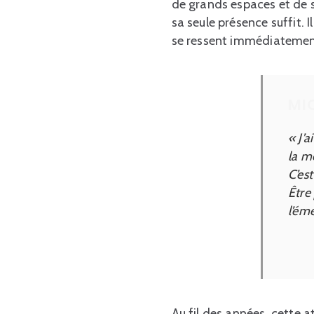
de grands espaces et de s
sa seule présence suffit. Il
se ressent immédiatemen
MI
« J’
la mé
C’est
Être
l’éme
Au fil des années, cette 