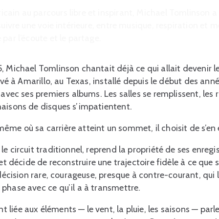
ain au parcours libre et inspirant, Michael Tomlinson a q
suivre une voie intérieure, entre musique, respiration et m
par l’écoute et le partage.
, Michael Tomlinson chantait déjà ce qui allait devenir l
levé à Amarillo, au Texas, installé depuis le début des ann
 avec ses premiers albums. Les salles se remplissent, les 
maisons de disques s’impatientent.
me où sa carrière atteint un sommet, il choisit de s’en 
le circuit traditionnel, reprend la propriété de ses enreg
 et décide de reconstruire une trajectoire fidèle à ce que
 décision rare, courageuse, presque à contre-courant, qui
phase avec ce qu’il a à transmettre.
liée aux éléments — le vent, la pluie, les saisons — par