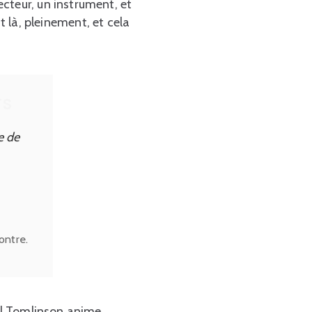
cteur, un instrument, et
nt là, pleinement, et cela
TS
e de
ontre.
ael Tomlinson anime