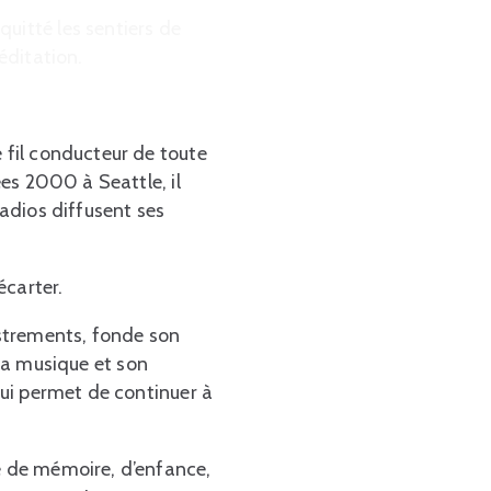
uitté les sentiers de
éditation.
e fil conducteur de toute
ées 2000 à Seattle, il
radios diffusent ses
écarter.
istrements, fonde son
 sa musique et son
 lui permet de continuer à
le de mémoire, d’enfance,