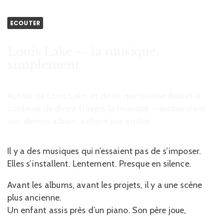
ECOUTER
Louis Lake — la musique,
simplement
Autour de Louis Lake, et de ce que Jérôme Beuret a
continué de dire à travers la musique — jusque dans
son dernier album, achevé par amitié.
Il y a des musiques qui n’essaient pas de s’imposer.
Elles s’installent. Lentement. Presque en silence.
Avant les albums, avant les projets, il y a une scène
plus ancienne.
Un enfant assis près d’un piano. Son père joue,