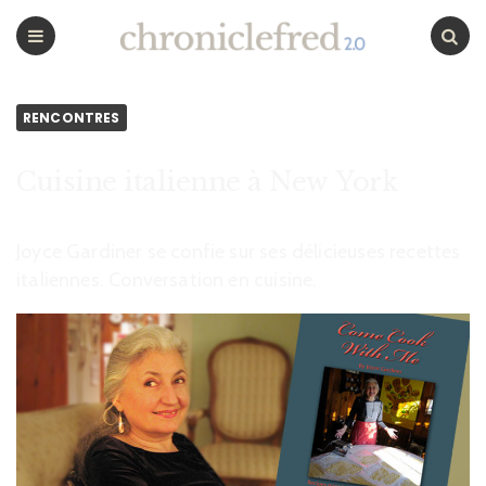
CHRONICLEFRED
Menu
Chercher
RENCONTRES
Cuisine italienne à New York
Joyce Gardiner se confie sur ses délicieuses recettes
italiennes. Conversation en cuisine.