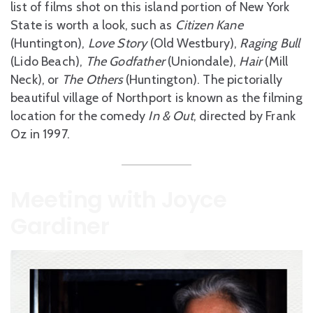
list of films shot on this island portion of New York
State is worth a look, such as
Citizen Kane
(Huntington),
Love Story
(Old Westbury),
Raging Bull
(Lido Beach),
The Godfather
(Uniondale),
Hair
(Mill
Neck), or
The Others
(Huntington). The pictorially
beautiful village of Northport is known as the filming
location for the comedy
In & Out
, directed by Frank
Oz in 1997.
Meeting with Joyce
Gardiner