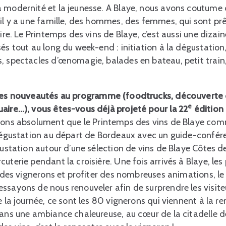
 modernité et la jeunesse. A Blaye, nous avons coutume d
il y a une famille, des hommes, des femmes, qui sont prêt
aire. Le Printemps des vins de Blaye, c’est aussi une dizai
és tout au long du week-end : initiation à la dégustation
s, spectacles d’œnomagie, balades en bateau, petit tra
lles nouveautés au programme (foodtrucks, découverte 
e
aire…), vous êtes-vous déjà projeté pour la 22
édition 
ions absolument que le Printemps des vins de Blaye co
 dégustation au départ de Bordeaux avec un guide-confér
égustation autour d’une sélection de vins de Blaye Côte
uterie pendant la croisière. Une fois arrivés à Blaye, les
s des vignerons et profiter des nombreuses animations, le 
ssayons de nous renouveler afin de surprendre les visite
e la journée, ce sont les 80 vignerons qui viennent à la re
dans une ambiance chaleureuse, au cœur de la citadelle d