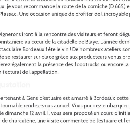
ux, je vous recommande la route de la corniche (D 669) e
 Plassac. Une occasion unique de profiter de l’incroyab
gnerons iront à la rencontre des visiteurs et feront dégu
ntanière au cœur de la citadelle de Blaye. L’année derni
taculaire Bordeaux fête le vin ! De nombreux ateliers so
é de se restaurer sur place grâce aux producteurs venus pro
ierez également la présence des foodtrucks ou encore la
itectural de l’appellation.
gustation
rtenant à Gens d’estuaire est amarré à Bordeaux cette s
ntournable rendez-vous annuel. Vous pourrez embarquer p
 le dimanche 12 avril. Il vous sera proposé un cours d’init
e charcuterie, une visite commentée de l’estuaire et l’e