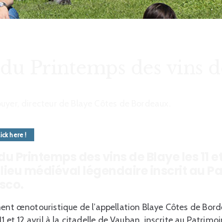
 du Printemps des vins d
uyer, directeur de Blaye Côtes de Bordeaux.
ick here !
u Printemps des vins de Blaye les 11 et 
 lieu médiéval légendaire inscrit au P
sco.
ent œnotouristique de l’appellation Blaye Côtes de Bord
11 et 12 avril à la citadelle de Vauban, inscrite au Patrim