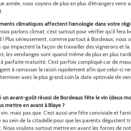
ue année, nous voyons de plus en plus d’étrangers venir 
t.
ments climatiques affectent l’œnologie dans votre régi
s parlons climat, c’est surtout pour vérifier qu’il fera 
d ! Plus sérieusement, comme partout à Bordeaux, nous 
ui impactent la façon de travailler des vignerons et la
, les vendanges sont quand même de plus en plus tardiv
n à parfaite maturité. C’est parfois compliqué car de ma
nt à ramasser le raisin rapidement afin que celui-ci ne
déterminer avec le plus grand soin la date optimale de v
té un avant-goût réussi de Bordeaux fête le vin (deux moi
s mettre en avant à Blaye ?
 vin, mais pas que. C’est aussi une fête conviviale et fami
au sein de la citadelle pour que les parents dégustent 
. Nous voulons surtout mettre en avant les forces de notr