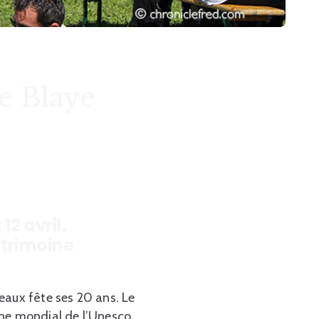
e Blaye
12 avril.
atrimoine
eaux fête ses 20 ans. Le
oine mondial de l’Unesco.