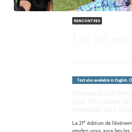
RENCONTRES
Les 20 ans
Entretien avec Mickaël Ro
Text also available in English. Cl
Nouvelle édition d
Une fête dans un
mondial de l’Une
e
La 21
édition de l’événem
rendez-vous aura lieu les 