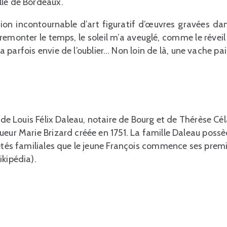
lle de Bordeaux.
ion incontournable d’art figuratif d’œuvres gravées dan
 remonter le temps, le soleil m’a aveuglé, comme le révei
 parfois envie de l’oublier… Non loin de là, une vache pa
s de Louis Félix Daleau, notaire de Bourg et de Thérèse Cél
ueur Marie Brizard créée en 1751. La famille Daleau poss
iétés familiales que le jeune François commence ses prem
ikipédia).