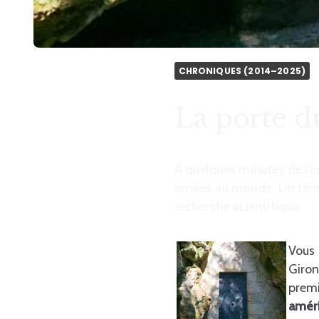
CHRONIQUES (2014–2025)
La porte d
A quelques minutes de l’e
ornées au monde. Un témoi
recherche scientifique.
Vous
Giron
prem
améri