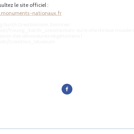
ltez le site officiel :
r.monuments-nationaux.fr
ng Earth Creationism. Sources :
wiki/Young_Earth_creationism ou le site de leur musée
avec des dinosaures végétariens !
/wiki/Creation_Museum