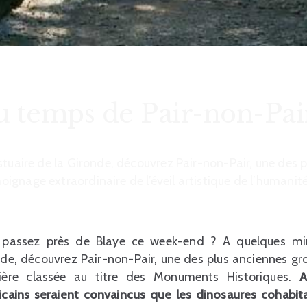
u temps de Pair-non-Pai
stuaire de la Gironde, découvrez Pair-non-Pair, une des 
gnage extraordinaire de l’éveil artistique de l’humanité 
 passez près de Blaye ce week-end ? A quelques minu
de, découvrez Pair-non-Pair, une des plus anciennes gr
ière classée au titre des Monuments Historiques.
A
cains seraient convaincus que les dinosaures cohabit