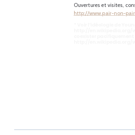
Ouvertures et visites, consu
http://www.pair-non-pai
* Voir l’idéologie de You
http://en.wikipedia.org/
coexister pacifiquement 
http://en.wikipedia.org