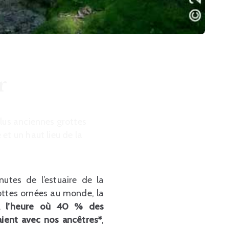
r
plus anciennes grottes
et un haut lieu de la
tes de l’estuaire de la
ottes ornées au monde, la
 l’heure où 40 % des
aient avec nos ancêtres*
,