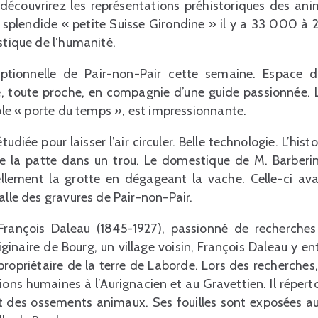
découvrirez les représentations préhistoriques des ani
 splendide « petite Suisse Girondine » il y a 33 000 à
stique de l’humanité.
ceptionnelle de Pair-non-Pair cette semaine. Espace d
te, toute proche, en compagnie d’une guide passionnée. 
able « porte du temps », est impressionnante.
étudiée pour laisser l’air circuler. Belle technologie. L’his
e la patte dans un trou. Le domestique de M. Barberin, 
llement la grotte en dégageant la vache. Celle-ci ava
alle des gravures de Pair-non-Pair.
 François Daleau (1845-1927), passionné de recherches
ginaire de Bourg, un village voisin, François Daleau y en
propriétaire de la terre de Laborde. Lors des recherches
ions humaines à l’Aurignacien et au Gravettien. Il répertor
e et des ossements animaux. Ses fouilles sont exposées 