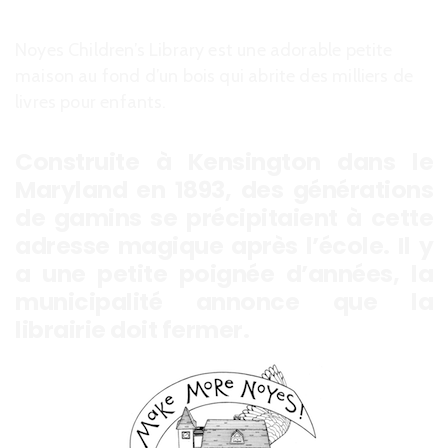
Noyes Children’s Library est une adorable petite
maison au fond d’un bois qui abrite des milliers de
livres pour enfants.
Construite à Kensington dans le
Maryland en 1893, des générations
de gamins se précipitaient à cette
adresse magique après l’école. Il y
a une petite poignée d’années, la
municipalité annonce que la
librairie doit fermer.