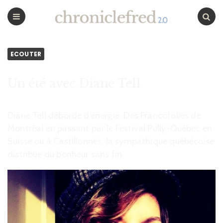
CHRONICLEFRED
Menu
Chercher
ECOUTER
Un été avec Diane Tell
Diane Tell déborde d’énergie. Des Francofolies de
Montréal en passant par le Festival Pully-Québec en
Suisse ou à Castillonnès, la sympathique québécoise
distribue du bonheur sans fin.