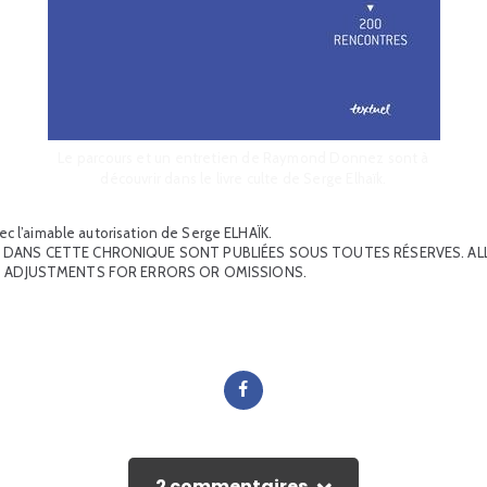
Le parcours et un entretien de Raymond Donnez sont à
découvrir dans le livre culte de Serge Elhaïk.
c l’aimable autorisation de Serge ELHAÏK.
DANS CETTE CHRONIQUE SONT PUBLIÉES SOUS TOUTES RÉSERVES. ALL
O ADJUSTMENTS FOR ERRORS OR OMISSIONS.
2 commentaires