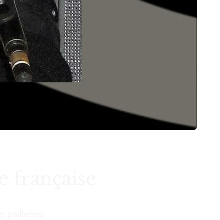
e française
s paillettes