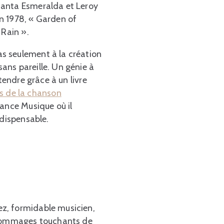
Santa Esmeralda et Leroy
n 1978, « Garden of
 Rain ».
s seulement à la création
ans pareille. Un génie à
tendre grâce à un livre
s de la chanson
rance Musique où il
ndispensable.
ez, formidable musicien,
s hommages touchants de