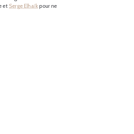
e et
Serge Elhaïk
pour ne