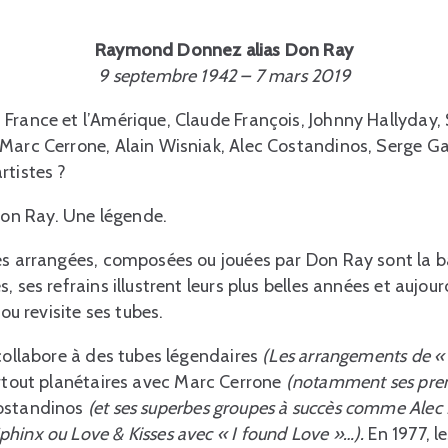
Raymond Donnez alias Don Ray
9 septembre 1942 – 7 mars 2019
France et l’Amérique, Claude François, Johnny Hallyday, 
Marc Cerrone, Alain Wisniak, Alec Costandinos, Serge Ga
rtistes ?
Don Ray. Une légende.
ues arrangées, composées ou jouées par Don Ray sont la 
, ses refrains illustrent leurs plus belles années et aujou
 ou revisite ses tubes.
 collabore à des tubes légendaires
(Les arrangements de « 
rtout planétaires avec Marc Cerrone
(notamment ses pre
Costandinos
(et ses superbes groupes à succès comme Alec
hinx ou Love & Kisses avec « I found Love »…).
En 1977, l