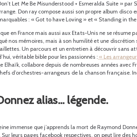
 Don’t Let Me Be Misunderstood + Esmeralda Suite » par 
arrange. Don ray compose aussi son propre album disco e
emarquables : « Got to have Loving » et « Standing in the
que en France mais aussi aux Etats-Unis ne se résume pa
é nos mémoires, mais à son humilité et une discrétion s
aillettes. Un parcours et un entretien à découvrir sans at
’hui, véritable bible pour les passionnés :
« Les arrangeur
rge Elhaïk, collabore depuis de nombreuses années avec F
 chefs d’orchestres-arrangeurs de la chanson française. I
onnez alias… légende.
e peine immense que j’apprends la mort de Raymond Donn
. Sur leurs pages facebook respectives, on peut lire de