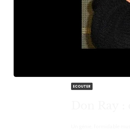
ECOUTER
Don Ray : 
Un génie, formidable musi