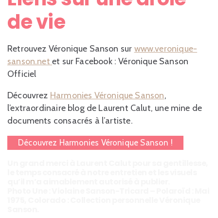
de vie
Retrouvez Véronique Sanson sur
www.veronique-
sanson.net
et sur Facebook : Véronique Sanson
Officiel
Découvrez
Harmonies Véronique Sanson
,
l’extraordinaire blog de Laurent Calut, une mine de
documents consacrés à l’artiste.
Découvrez Harmonies Véronique Sanson !
Un grand merci à Laurent Calut pour sa gentillesse,
le temps consacré à notre entretien et les visuels
qu’il m’a aimablement autorisé à publier.
Photo Une : Violaine Sanson-Tricard – Polaroïd : Mai
1975, Colorado : Collection personnelle Véronique
Sanson.