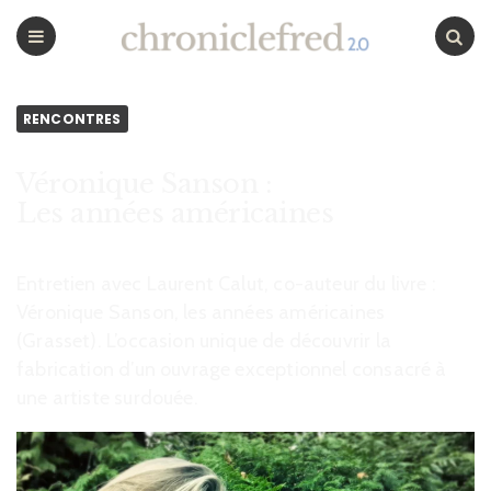
CHRONICLEFRED
Menu
Chercher
RENCONTRES
Véronique Sanson :
Les années américaines
Entretien avec Laurent Calut, co-auteur du livre :
Véronique Sanson, les années américaines
(Grasset). L’occasion unique de découvrir la
fabrication d’un ouvrage exceptionnel consacré à
une artiste surdouée.